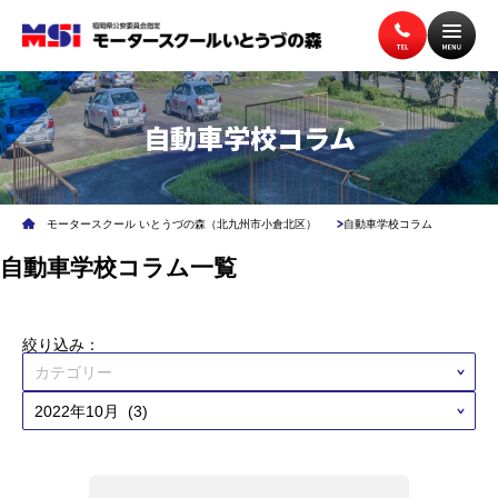
トップページ
入校案内
自動車学校コラム
教習案内
講習案内
モータースクール いとうづの森（北九州市小倉北区）
自動車学校コラム
自動車学校コラム一覧
施設案内
アクセス
絞り込み：
無料送迎バス
よくある質問
企業安全運転研修
学校交通安全講習