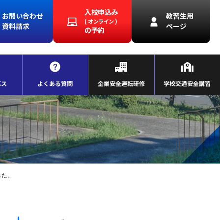
入校申込み
お問い合わせ
教習生用
( オンライン )
資料請求
ページ
の予約
バス
よくある質問
企業安全運転研修
学校交通安全講習
した。