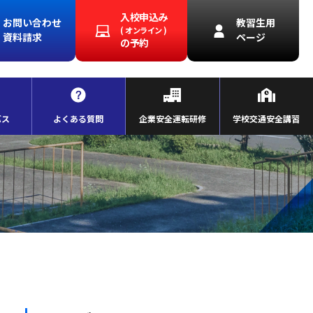
入校申込み
お問い合わせ
教習生用
( オンライン )
資料請求
ページ
の予約
バス
よくある質問
企業安全運転研修
学校交通安全講習
。