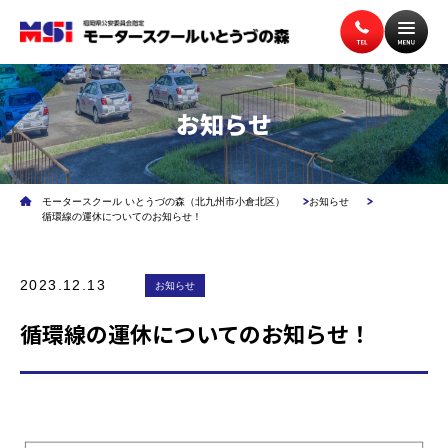
お知らせ
トップページ
入校案内
モータースクール いとうづの森（北九州市小倉北区）
お知らせ
教習案内
講習案内
循環線の運休についてのお知らせ！
2023.12.13
施設案内
お知らせ
アクセス
循環線の運休についてのお知らせ！
無料送迎バス
よくある質問