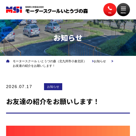
お知らせ
トップページ
入校案内
モータースクール いとうづの森（北九州市小倉北区）
お知らせ
教習案内
講習案内
お友達の紹介をお願いします！
2026.07.17
施設案内
お知らせ
アクセス
お友達の紹介をお願いします！
無料送迎バス
よくある質問