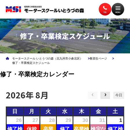
修了・卒業検定スケジュール
トップページ
入校案内
モータースクール いとうづの森（北九州市小倉北区）
教習生ページ
教習案内
講習案内
修了・卒業検定スケジュール
修了・卒業検定カレンダー
施設案内
アクセス
2026年 8月
今日
無料送迎バス
よくある質問
日
月
火
水
木
金
土
26
27
28
29
30
31
1
日
月
火
水
木
金
土
修了検
休校
卒業
修了
卒業検
検定な
修了検