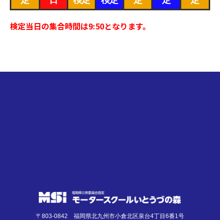
定
日
検定
検定
定
定
定
8
8
9
9
9
9
9
月
月
月
月
月
月
月
30th
31st
1st
2nd
3rd
4th
5th
2026
2026
2026
2026
2026
2026
2026
検定当日の集合時間は9:50となります。
〒803-0842 福岡県北九州市小倉北区泉台4丁目6番1号