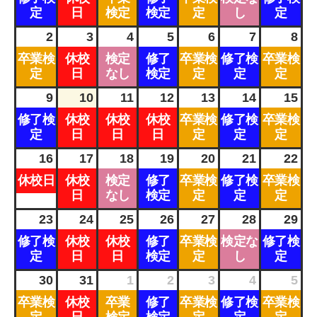
曜
曜
曜
曜
曜
曜
曜
企業安全運転研修
学校交通安全講習
日,
定
日,
日
日,
検定
日,
検定
日,
定
日,
し
日,
定
7
7
7
7
7
7
8
月
月
月
月
月
月
月
26th
27th
28th
29th
30th
31st
1st
2
3
4
5
6
7
8
2026
2026
2026
2026
2026
2026
2026
日
月
火
水
木
金
土
卒業検
休校
検定
修了
卒業検
修了検
卒業検
教習生ページ
曜
曜
曜
曜
曜
曜
曜
日,
定
日,
日
日,
なし
日,
検定
日,
定
日,
定
日,
定
8
8
8
8
8
8
8
月
月
月
月
月
月
月
2nd
3rd
4th
5th
6th
7th
8th
9
10
11
12
13
14
15
2026
2026
2026
2026
2026
2026
2026
日
月
火
水
木
金
土
修了検
休校
休校
休校
卒業検
修了検
卒業検
曜
曜
曜
曜
曜
曜
曜
日,
定
日,
日
日,
日
日,
日
日,
定
日,
定
日,
定
8
8
8
8
8
8
8
月
月
月
月
月
月
月
9th
10th
11th
12th
13th
14th
15th
16
17
18
19
20
21
22
2026
2026
2026
2026
2026
2026
2026
日
月
火
水
木
金
土
休校日
休校
検定
修了
卒業検
修了検
卒業検
曜
曜
曜
曜
曜
曜
曜
日,
日,
日
日,
なし
日,
検定
日,
定
日,
定
日,
定
8
8
8
8
8
8
8
月
月
月
月
月
月
月
16th
17th
18th
19th
20th
21st
22nd
23
24
25
26
27
28
29
2026
2026
2026
2026
2026
2026
2026
日
月
火
水
木
金
土
修了検
休校
休校
修了
卒業検
検定な
修了検
曜
曜
曜
曜
曜
曜
曜
日,
定
日,
日
日,
日
日,
検定
日,
定
日,
し
日,
定
8
8
8
8
8
8
8
月
月
月
月
月
月
月
23rd
24th
25th
26th
27th
28th
29th
30
31
1
2
3
4
5
2026
2026
2026
2026
2026
2026
2026
日
月
火
水
木
金
土
卒業検
休校
卒業
修了
卒業検
修了検
卒業検
曜
曜
曜
曜
曜
曜
曜
日,
日,
日,
日,
日,
日,
日,