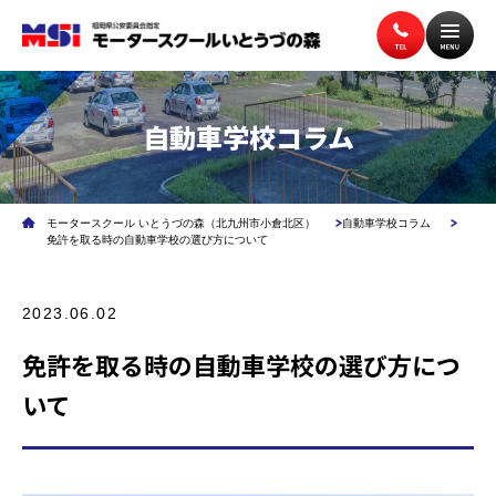
自動車学校コラム
トップページ
入校案内
モータースクール いとうづの森（北九州市小倉北区）
自動車学校コラム
教習案内
講習案内
免許を取る時の自動車学校の選び方について
2023.06.02
施設案内
アクセス
免許を取る時の自動車学校の選び方につ
いて
無料送迎バス
よくある質問